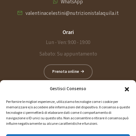
WhatsApp
valentinacelestini@nutrizionistalaquila.it
Orari
Lun - Ven: 9:00 - 19:00
Sabato: Su appuntamento
Prenota online
Gestisci Consenso
Assistenza
Per fornire le migliori esperienze, utilizziamo tecnologie come i cookie per
memorizzare e/o accedere alle informazioni del dispositivo. Il consenso a queste
3402742632
tecnologie ci permetterà di elaborare dati come il comportamento di
navigazione o ID unici su questo sito. Non acconsentire o ritirare il consenso può
influire negativamente su alcune caratteristiche e funzioni.
Email