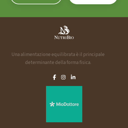
a
z
i
o
n
Una alimentazione equilibrata è il principale
determinante della forma fisica.
e
a
r
t
i
c