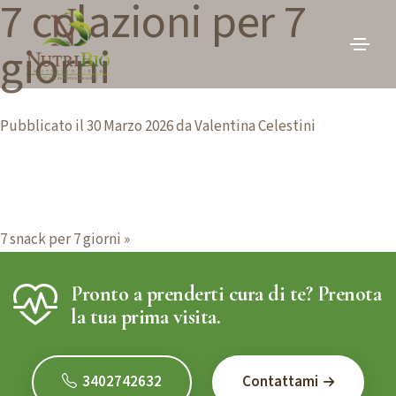
7 colazioni per 7
V
a
giorni
i
a
l
Pubblicato il
30 Marzo 2026
da
Valentina Celestini
c
o
n
t
N
e
7 snack per 7 giorni »
n
a
u
Pronto a prenderti cura di te? Prenota
v
t
la tua prima visita.
o
i
g
3402742632
Contattami