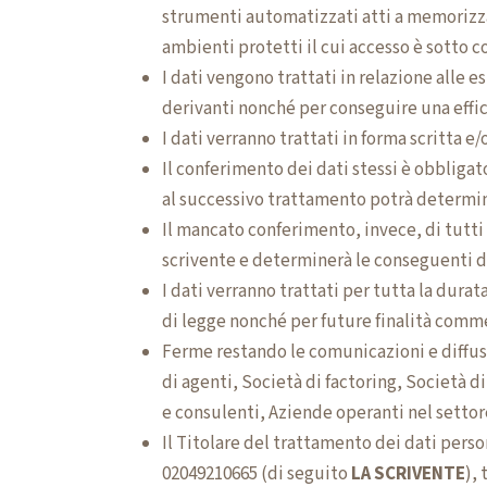
strumenti automatizzati atti a memorizzar
ambienti protetti il cui accesso è sotto co
I dati vengono trattati in relazione alle 
derivanti nonché per conseguire una effi
I dati verranno trattati in forma scritta 
Il conferimento dei dati stessi è obbligato
al successivo trattamento potrà determina
Il mancato conferimento, invece, di tutti i
scrivente e determinerà le conseguenti de
I dati verranno trattati per tutta la dur
di legge nonché per future finalità comme
Ferme restando le comunicazioni e diffusio
di agenti, Società di factoring, Società d
e consulenti, Aziende operanti nel settor
Il Titolare del trattamento dei dati perso
02049210665 (di seguito
LA SCRIVENTE
), 