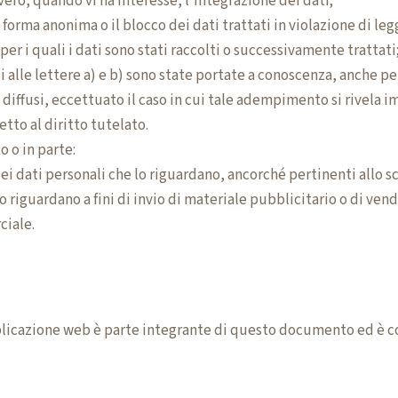
vero, quando vi ha interesse, l’integrazione dei dati;
 forma anonima o il blocco dei dati trattati in violazione di leg
per i quali i dati sono stati raccolti o successivamente trattati
i alle lettere a) e b) sono state portate a conoscenza, anche p
 o diffusi, eccettuato il caso in cui tale adempimento si rivel
to al diritto tutelato.
o o in parte:
ei dati personali che lo riguardano, ancorché pertinenti allo s
o riguardano a fini di invio di materiale pubblicitario o di ven
iale.
pplicazione web è parte integrante di questo documento ed è co