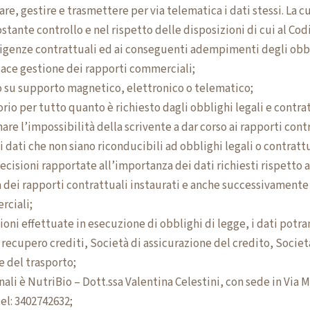
e, gestire e trasmettere per via telematica i dati stessi. La c
stante controllo e nel rispetto delle disposizioni di cui al Cod
esigenze contrattuali ed ai conseguenti adempimenti degli obbli
cace gestione dei rapporti commerciali;
e/o su supporto magnetico, elettronico o telematico;
rio per tutto quanto è richiesto dagli obblighi legali e contratt
re l’impossibilità della scrivente a dar corso ai rapporti con
 dati che non siano riconducibili ad obblighi legali o contrattua
cisioni rapportate all’importanza dei dati richiesti rispetto 
ata dei rapporti contrattuali instaurati e anche successivament
rciali;
ni effettuate in esecuzione di obblighi di legge, i dati potran
i recupero crediti, Società di assicurazione del credito, Socie
e del trasporto;
nali è NutriBio – Dott.ssa Valentina Celestini, con sede in Via M
tel:
3402742632
;