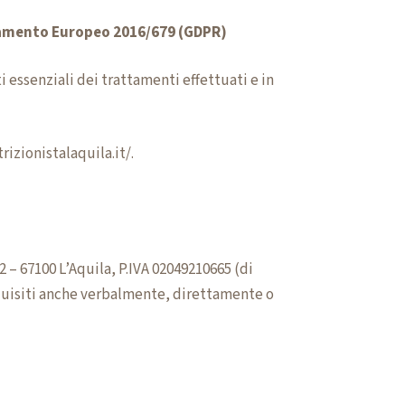
olamento Europeo 2016/679 (GDPR)
i essenziali dei trattamenti effettuati e in
rizionistalaquila.it/
.
2 – 67100 L’Aquila, P.IVA 02049210665 (di
 acquisiti anche verbalmente, direttamente o