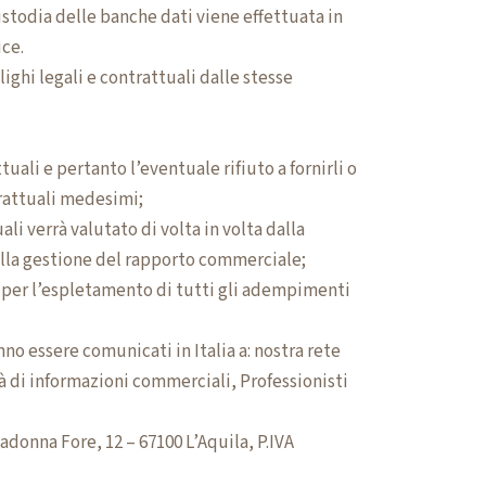
ustodia delle banche dati viene effettuata in
ice.
ghi legali e contrattuali dalle stesse
uali e pertanto l’eventuale rifiuto a fornirli o
trattuali medesimi;
li verrà valutato di volta in volta dalla
alla gestione del rapporto commerciale;
e per l’espletamento di tutti gli adempimenti
no essere comunicati in Italia a: nostra rete
tà di informazioni commerciali, Professionisti
adonna Fore, 12 – 67100 L’Aquila, P.IVA