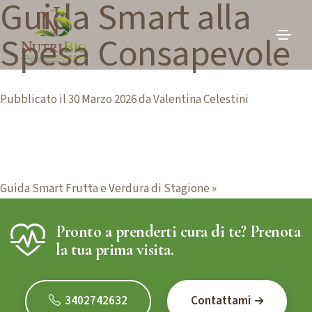
Guida Smart alla
V
a
Spesa Consapevole
i
a
l
Pubblicato il
30 Marzo 2026
da
Valentina Celestini
c
o
n
t
N
e
Guida Smart Frutta e Verdura di Stagione »
n
a
u
Pronto a prenderti cura di te? Prenota
v
t
la tua prima visita.
o
i
g
3402742632
Contattami