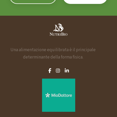
a
z
i
o
n
Una alimentazione equilibrata è il principale
determinante della forma fisica.
e
a
r
t
i
c