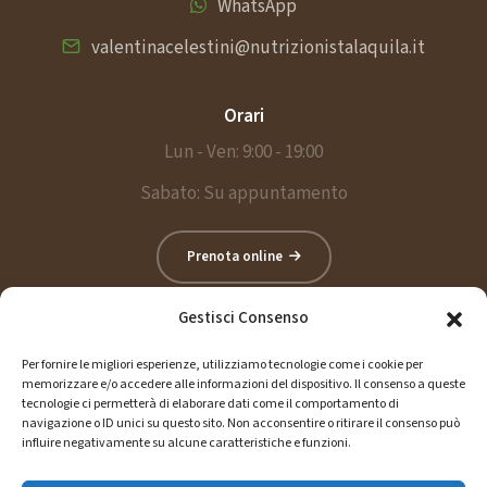
WhatsApp
valentinacelestini@nutrizionistalaquila.it
Orari
Lun - Ven: 9:00 - 19:00
Sabato: Su appuntamento
Prenota online
Gestisci Consenso
Assistenza
Per fornire le migliori esperienze, utilizziamo tecnologie come i cookie per
memorizzare e/o accedere alle informazioni del dispositivo. Il consenso a queste
3402742632
tecnologie ci permetterà di elaborare dati come il comportamento di
navigazione o ID unici su questo sito. Non acconsentire o ritirare il consenso può
influire negativamente su alcune caratteristiche e funzioni.
Email